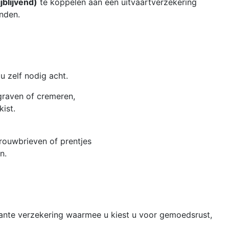
jblijvend)
te koppelen aan een uitvaartverzekering
nden.
u zelf nodig acht.
graven of cremeren,
ist.
 rouwbrieven of prentjes
n.
arante verzekering waarmee u kiest u voor gemoedsrust,